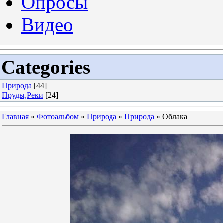
Опросы
Видео
Categories
Природа
[44]
Пруды,Реки
[24]
Главная
»
Фотоальбом
»
Природа
»
Природа
» Облака