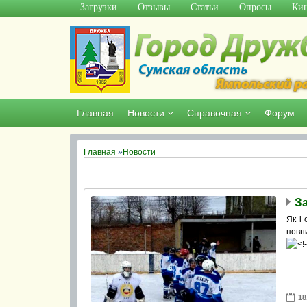
Загрузки
Отзывы
Статьи
Опросы
Кин
Главная
Новости
Справочная
Форум
Главная
»
Новости
Як і
повн
18