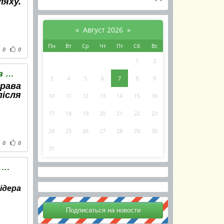
яху.
«
Август 2026
»
Пн
Вт
Ср
Чт
Пт
Сб
Вс
0
0
1
2
На Ямпільщині поліцейські викрили водія з м.Дружба з підробленим водійським посвідченням
3
4
5
6
7
8
9
рава
після
10
11
12
13
14
15
16
17
18
19
20
21
22
23
24
25
26
27
28
29
30
0
0
31
Відбувся матч ХК «Дружба» та «Північ» ХК «Шостка» з рахунком 2:0
ідера