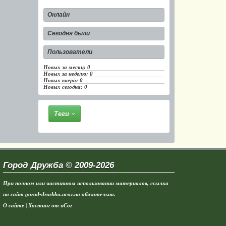
Онлайн
Сегодня были
Пользователи
Новых за месяц:
0
Новых за неделю:
0
Новых вчера:
0
Новых сегодня:
0
Теги
Город Дружба © 2009-2026
При полном или частичном использовании материалов, ссылка
на сайт
gorod-druzhba.ucoz.ua
обязательна.
О сайте
|
Хостинг от
uCoz