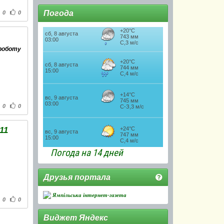
Погода
0
0
 роботу
0
0
11
Погода на 14 дней
Друзья портала
Ямпільська інтернет-газета
0
0
Виджет Яндекс