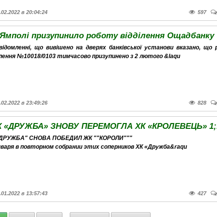
.02.2022 в 20:04:24
597
 Ямполі призупинило роботу відділення Ощадбанку
відомленні, що вивішено на дверях банківської установи вказано, що
ілення №10018/0103 тимчасово призупинено з 2 лютого &laqu
.02.2022 в 23:49:26
828
К «ДРУЖБА» ЗНОВУ ПЕРЕМОГЛА ХК «КРОЛЕВЕЦЬ» 1;
"ДРУЖБА" СНОВА ПОБЕДИЛ ЖК ""КОРОЛИ"""
нваря в повторном собрании этих соперников ХК «Дружба&raqu
.01.2022 в 13:57:43
427