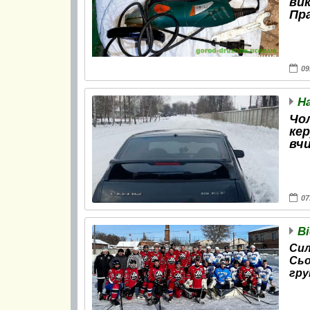
ви
Пра
09
Чо
ке
вч
07
Сил
Сьо
гру