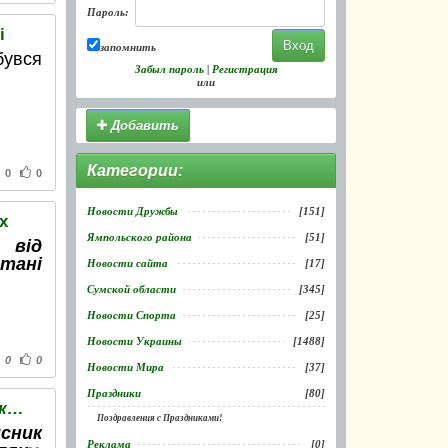
Пароль:
і
запомнить
бувся
Забыл пароль
|
Регистрация
или
Добавить
Категории:
0
0
Новости Дружбы
[151]
х
Ямпольского района
[51]
 від
тані
Новости сайта
[17]
Сумской области
[345]
Новости Спорта
[25]
Новости Украины
[1488]
0
0
Новости Мира
[37]
Праздники
[80]
На Ямпільщині викрили чоловіка, що займався крадіжками з гаражів
Поздравления с Праздниками!
сник
Реклама
[0]