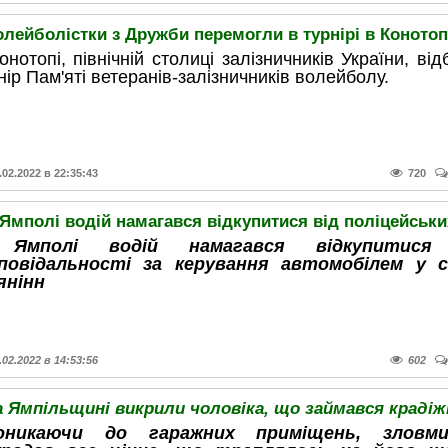
лейболістки з Дружби перемогли в турнірі в Конотоп
онотопі, північній столиці залізничників України, від
нір Пам'яті ветеранів-залізничників волейболу.
.02.2022 в 22:35:43
720
Ямполі водій намагався відкупитися від поліцейськи
Ямполі водій намагався відкупитися
дповідальності за керування автомобілем у с
янінн
.02.2022 в 14:53:56
602
оникаючи до гаражних приміщень, зловми