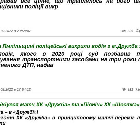
крадав все цінне, що траплялось на його шл
цівники поліції викр
.02.2022 в 23:58:47
529
ловік, якого в 2020 році суд позбавив п
рування транспортними засобами на три роки 
иненого ДТП, надав
.02.2022 в 17:54:12
911
а – в «Дружбі»!
годні ХК «Дружба» в принциповому матчі переміг л
пи