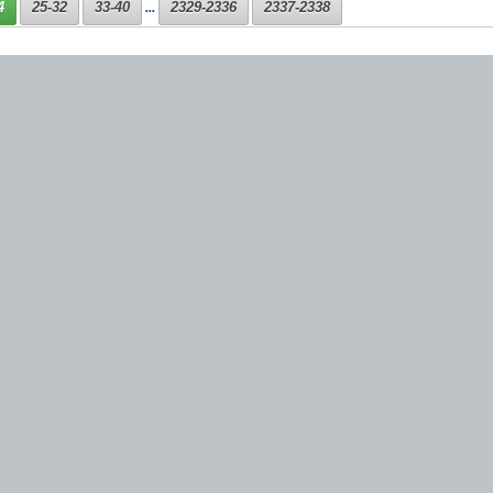
4
25-32
33-40
2329-2336
2337-2338
...