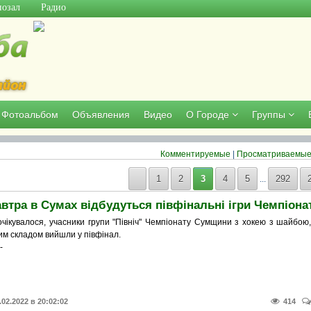
озал
Радио
Фотоальбом
Объявления
Видео
О Городе
Группы
Комментируемые
|
Просматриваемы
1
2
3
4
5
292
...
 очікувалося, учасники групи "Північ" Чемпіонату Сумщини з хокею з шайбою
им складом вийшли у півфінал.
.02.2022 в 20:02:02
414