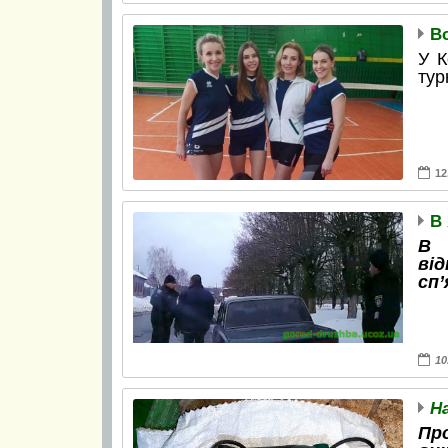
Во
У К
тур
12
В 
В 
ві
сп’
10
Пр