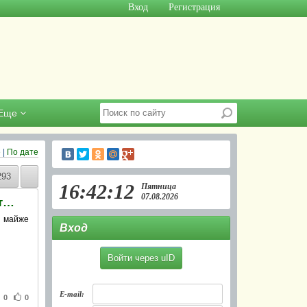
Вход
Регистрация
Еще
е
|
По дате
293
16:42:12
Пятница
07.08.2026
Завтра в Сумах відбудуться півфінальні ігри Чемпіонату області з хокею
, майже
Вход
Войти через uID
E-mail:
0
0