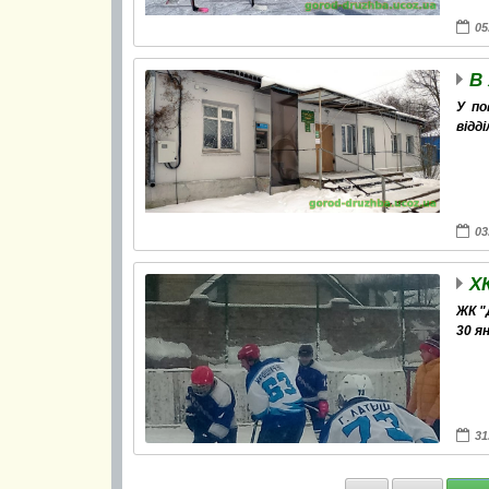
05
В
У по
відд
03
Х
ЖК 
30 я
31