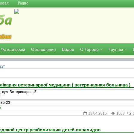
озал
Радио
Фотоальбом
Объявления
Видео
О Городе
Группы
суг
лікарня ветеринарної медицини ( ветеринарная больница )
, вул. Ветеринарна, 5
.
-85-23
а
13.04.2015
1608
дской центр реабилитации детей-инвалидов