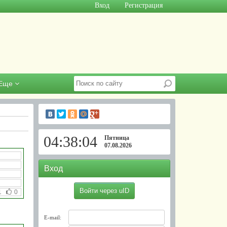
Вход
Регистрация
Еще
04:38:05
Пятница
07.08.2026
Вход
Войти через uID
1
0
E-mail: