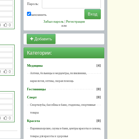
Пароль:
запомнить
Забыл пароль
|
Регистрация
0
0
или
Добавить
Категории:
Медицина
[4]
0
0
Аптеки, больницы и медцентры, поликлиники,
наркология, оптика, скорая помощь
Гостинницы
[0]
Спорт
[0]
Спортклубы, бассейны и бани, стадионы, спортивные
товары
0
0
Красота
[0]
Парикмахерские, сауны и бани, центры красоты и салоны,
товары для красоты и здоровья