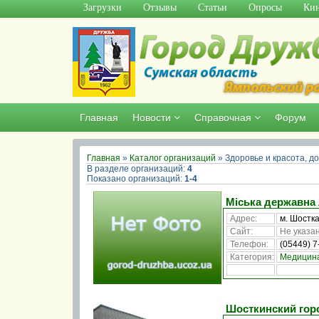
Загрузки
Отзывы
Статьи
Опросы
Кин
Главная
Новости
Справочная
Форум
Главная
»
Каталог организаций
» Здоровье и красота, до
В разделе организаций
:
4
Показано организаций
:
1-4
Міська державна 
Адрес:
м. Шостка
Сайт:
Не указан
Телефон:
(05449) 7
Категория:
Медицин
Шосткинский горо