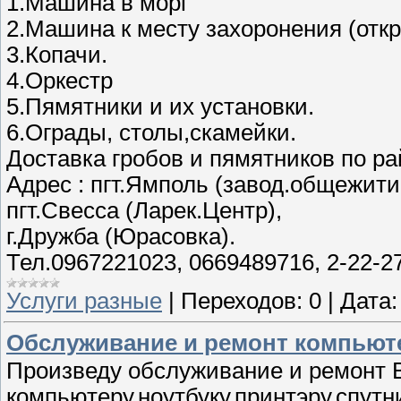
1.Машина в морг
2.Машина к месту захоронения (откр
3.Копачи.
4.Оркестр
5.Пямятники и их установки.
6.Ограды, столы,скамейки.
Доставка гробов и пямятников по ра
Адрес : пгт.Ямполь (завод.общежити
пгт.Свесса (Ларек.Центр),
г.Дружба (Юрасовка).
Тел.0967221023, 0669489716, 2-22-27
Услуги разные
|
Переходов:
0
|
Дата:
Обслуживание и ремонт компьют
Произведу обслуживание и ремонт
компьютеру,ноутбуку,принтэру,спут