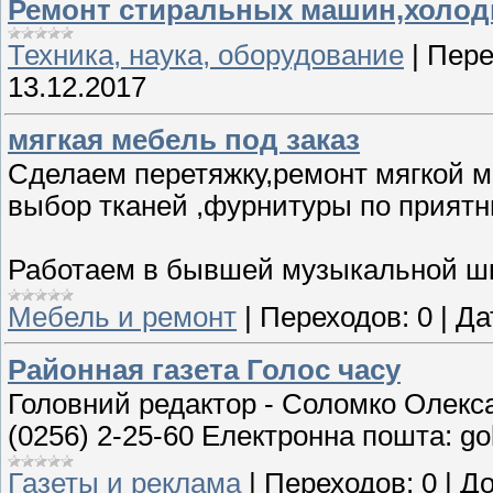
Ремонт стиральных машин,холод
Техника, наука, оборудование
|
Пере
13.12.2017
мягкая мебель под заказ
Сделаем перетяжку,ремонт мягкой м
выбор тканей ,фурнитуры по прият
Работаем в бывшей музыкальной шк
Мебель и ремонт
|
Переходов:
0
|
Да
Районная газета Голос часу
Головний редактор - Соломко Олекс
(0256) 2-25-60 Електронна пошта: go
Газеты и реклама
|
Переходов:
0
|
До