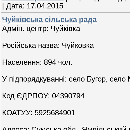
|
Дата:
17.04.2015
Чуйківська сільська рада
Адмін. центр: Чуйкiвка
Російська назва: Чуйковка
Населення: 894 чол.
У підпорядкуванні: село Бугор, село
Код ЄДРПОУ: 04390794
КОАТУУ: 5925684901
Адреса: Сумська обл., Ямпільський р-