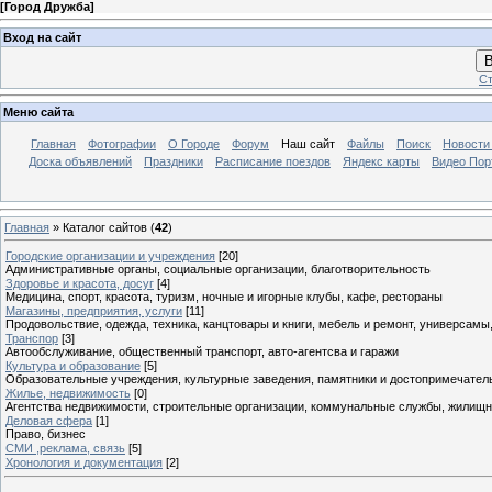
[
Город Дружба
]
Вход на сайт
В
Ст
Меню сайта
Главная
Фотографии
О Городе
Форум
Наш сайт
Файлы
Поиск
Новости
Доска объявлений
Праздники
Расписание поездов
Яндекс карты
Видео Пор
Главная
»
Каталог сайтов
(
42
)
Городские организации и учреждения
[20]
Административные органы, социальные организации, благотворительность
Здоровье и красота, досуг
[4]
Медицина, спорт, красота, туризм, ночные и игорные клубы, кафе, рестораны
Магазины, предприятия, услуги
[11]
Продовольствие, одежда, техника, канцтовары и книги, мебель и ремонт, универсамы,
Транспор
[3]
Автообслуживание, общественный транспорт, авто-агентсва и гаражи
Культура и образование
[5]
Образовательные учреждения, культурные заведения, памятники и достопримечатель
Жилье, недвижимость
[0]
Агентства недвижимости, строительные организации, коммунальные службы, жилищн
Деловая сфера
[1]
Право, бизнес
СМИ ,реклама, связь
[5]
Хронология и документация
[2]