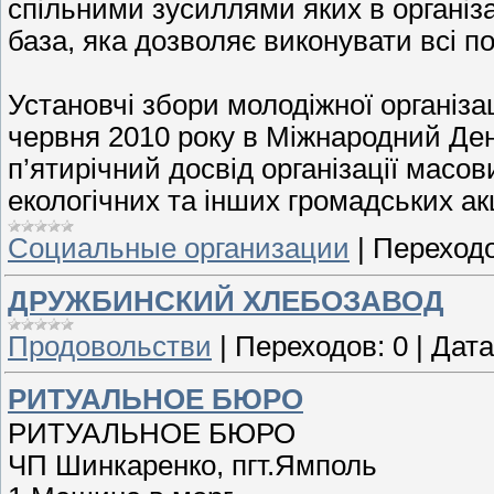
спільними зусиллями яких в організ
база, яка дозволяє виконувати всі п
Установчі збори молодіжної організ
червня 2010 року в Міжнародний Ден
п’ятирічний досвід організації масо
екологічних та інших громадських ак
Социальные организации
|
Переходо
ДРУЖБИНСКИЙ ХЛЕБОЗАВОД
Продовольстви
|
Переходов:
0
|
Дата
РИТУАЛЬНОЕ БЮРО
РИТУАЛЬНОЕ БЮРО
ЧП Шинкаренко, пгт.Ямполь