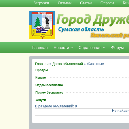
Загрузки
Отзывы
Статьи
Опросы
Кин
Главная
Новости
Справочная
Форум
Главная
»
Доска объявлений
» Животные
Продам
Куплю
Отдам бесплатно
Приму бесплатно
Услуги
В разделе объявлений
:
0
Не найден