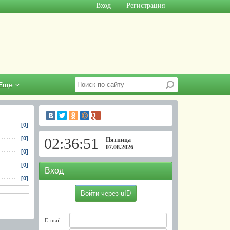
Вход
Регистрация
Еще
[0]
[0]
02:36:52
Пятница
07.08.2026
[0]
[0]
Вход
[0]
Войти через uID
E-mail: