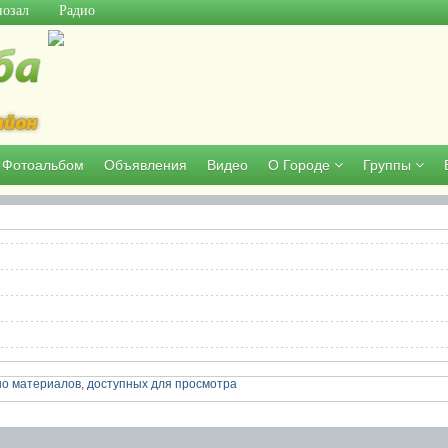
озал
Радио
Фотоальбом
Объявления
Видео
О Городе
Группы
о материалов, доступных для просмотра