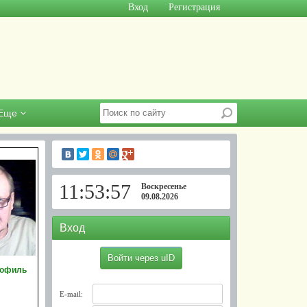
Вход
Регистрация
Еще
11:53:57
Воскресенье
09.08.2026
Вход
Войти через uID
рофиль
E-mail: