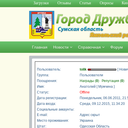
Загрузки
Отзывы
Статьи
Опросы
Кин
Главная
Новости
Справочная
Форум
Пользователь:
tolik
[ Нович
Группа:
Пользователи
Поощрения:
Награды (
0
)
Репутация (
0
)
Имя:
Анатолий [ Мужчина ]
Статус:
Offline
Дата регистрации:
Понедельник, 06.06.2011, 21:
Дата входа:
Среда, 09.12.2015, 11:34:20
Социальные аккаунты:
E-mail:
Адрес скрыт
Место проживания:
Украина
Штат:
Одесская Область