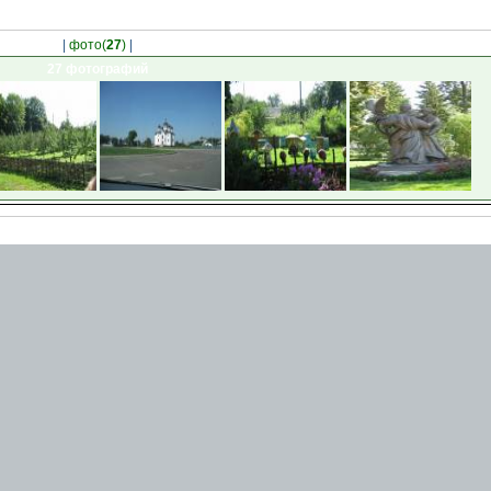
|
фото(
27
)
|
27 фотографий