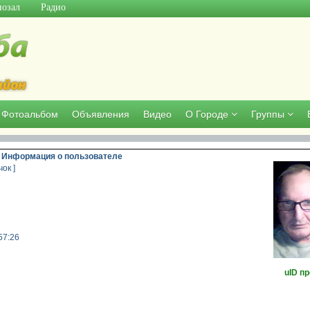
озал
Радио
Фотоальбом
Объявления
Видео
О Городе
Группы
Информация о пользователе
ок ]
57:26
uID п