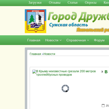
Загрузки
Отзывы
Статьи
Опросы
Кин
Главная
Новости
Справочная
Форум
Главная
»
Новости
25