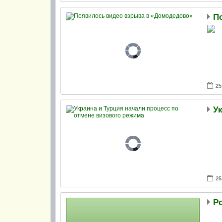
П
25
25