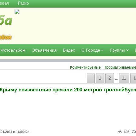
озал
Радио
Фотоальбом
Объявления
Видео
О Городе
Группы
Комментируемые
|
Просматриваемы
1
2
11
1
...
.01.2011 в 16:09:24
695