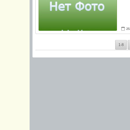
25
1-8