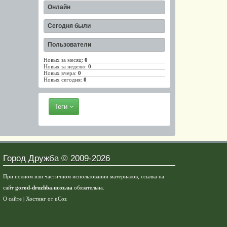
Онлайн
Сегодня были
Пользователи
Новых за месяц:
0
Новых за неделю:
0
Новых вчера:
0
Новых сегодня:
0
Теги
Город Дружба © 2009-2026
При полном или частичном использовании материалов, ссылка на
сайт
gorod-druzhba.ucoz.ua
обязательна.
О сайте
|
Хостинг от
uCoz