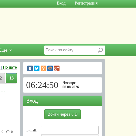
Вход
Регистрация
Еще
е
|
По дате
2
13
06:24:51
Четверг
06.08.2026
В Крыму неизвестные срезали 200 метров троллейбусных проводов
Вход
Войти через uID
E-mail:
0
0