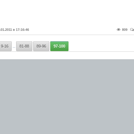
.01.2011 в 17:16:46
809
9-16
81-88
89-96
97-100
...