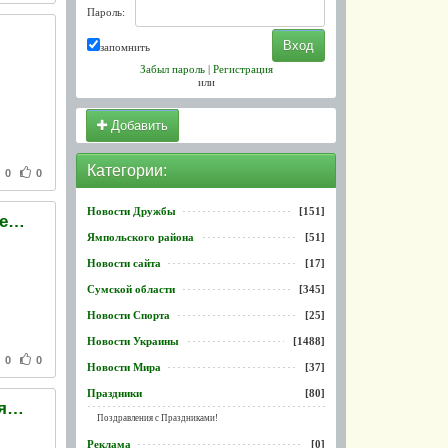
Пароль:
запомнить
Забыл пароль
|
Регистрация
или
Добавить
Категории:
0
0
Новости Дружбы
[151]
Украина и Турция начали процесс по отмене визового режима
Ямпольского района
[51]
Новости сайта
[17]
Сумской области
[345]
Новости Спорта
[25]
Новости Украины
[1488]
0
0
Новости Мира
[37]
Праздники
[80]
Россиянин пытался провезти в Украину нелегалов, спрятав их в санях
Поздравления с Праздниками!
Реклама
[0]