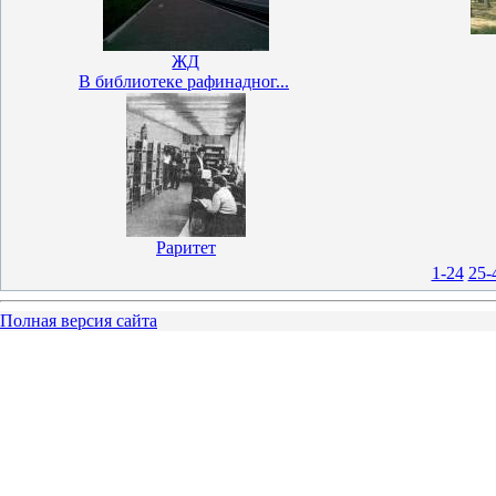
ЖД
В библиотеке рафинадног...
Раритет
1-24
25-
Полная версия сайта