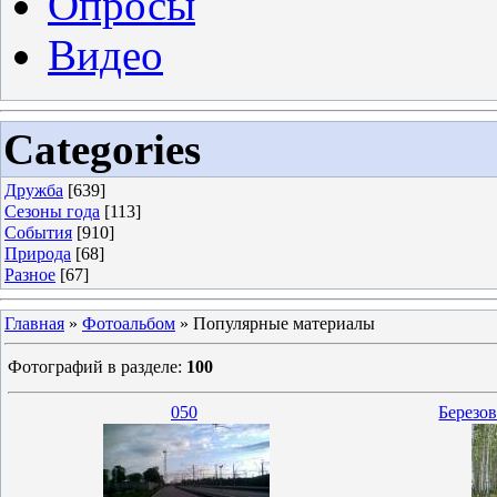
Опросы
Видео
Categories
Дружба
[639]
Сезоны года
[113]
События
[910]
Природа
[68]
Разное
[67]
Главная
»
Фотоальбом
» Популярные материалы
Фотографий в разделе
:
100
050
Березов