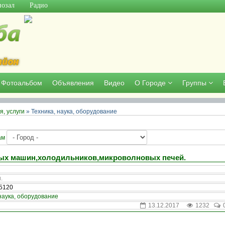
озал
Радио
Фотоальбом
Объявления
Видео
О Городе
Группы
, услуги
» Техника, наука, оборудование
ам
ых машин,холодильников,микроволновых печей.
.
75120
наука, оборудование
13.12.2017
1232