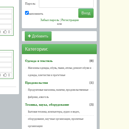
Пароль:
запомнить
Забыл пароль
|
Регистрация
или
0
0
Добавить
Категории:
Одежда и текстиль
[0]
Магазины одежды, обувь, ткани, ателье, ремонт обуви и
0
0
одежды, химчистки и прачечные
Продовольстви
[1]
Продуктовые магазины, палатки, продовольственные
фабрики, алкоголь
Техника, наука, оборудование
[3]
Бытовая техника, компьютеры, аудио и видео,
оборудование, научные организации, проектные
организации