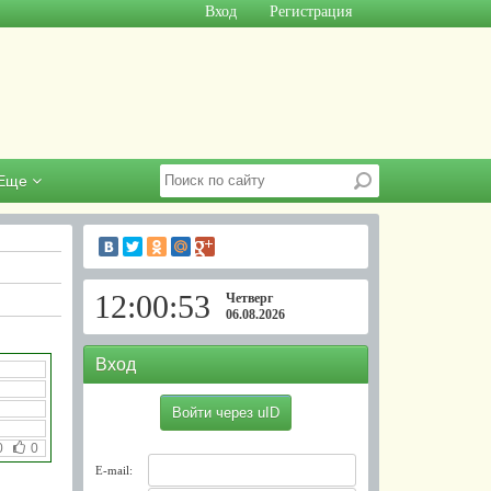
Вход
Регистрация
Еще
12:00:53
Четверг
06.08.2026
Вход
Войти через uID
0
0
E-mail: