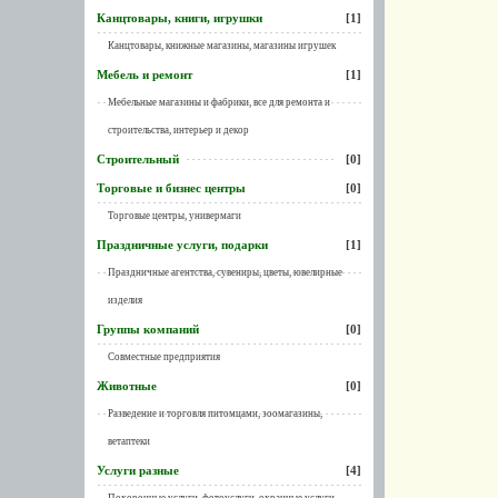
Канцтовары, книги, игрушки
[1]
Канцтовары, книжные магазины, магазины игрушек
Мебель и ремонт
[1]
Мебельные магазины и фабрики, все для ремонта и
строительства, интерьер и декор
Строительный
[0]
Торговые и бизнес центры
[0]
Торговые центры, универмаги
Праздничные услуги, подарки
[1]
Праздничные агентства, сувениры, цветы, ювелирные
изделия
Группы компаний
[0]
Совместные предприятия
Животные
[0]
Разведение и торговля питомцами, зоомагазины,
ветаптеки
Услуги разные
[4]