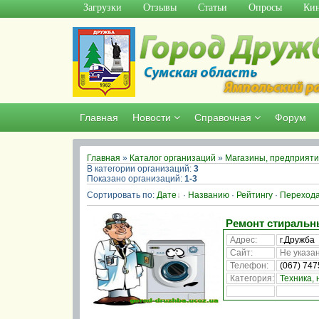
Загрузки
Отзывы
Статьи
Опросы
Кин
Главная
Новости
Справочная
Форум
Главная
»
Каталог организаций
»
Магазины, предприятия
В категории организаций
:
3
Показано организаций
:
1-3
Сортировать по
:
Дате
·
Названию
·
Рейтингу
·
Переход
Ремонт стиральн
Адрес:
г.Дружба
Сайт:
Не указан
Телефон:
(067) 74
Категория:
Техника, 