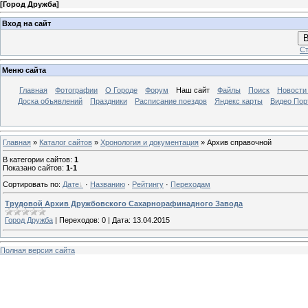
[
Город Дружба
]
Вход на сайт
В
Ст
Меню сайта
Главная
Фотографии
О Городе
Форум
Наш сайт
Файлы
Поиск
Новости
Доска объявлений
Праздники
Расписание поездов
Яндекс карты
Видео Пор
Главная
»
Каталог сайтов
»
Хронология и документация
» Архив справочной
В категории сайтов
:
1
Показано сайтов
:
1-1
Сортировать по
:
Дате
·
Названию
·
Рейтингу
·
Переходам
Трудовой Архив Дружбовского Сахарнорафинадного Завода
Город Дружба
|
Переходов:
0
|
Дата:
13.04.2015
Полная версия сайта