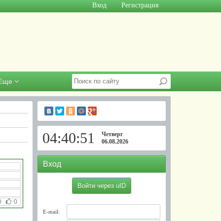
Вход
Регистрация
Еще
04:40:52
Четверг
06.08.2026
Вход
Войти через uID
0
0
E-mail: