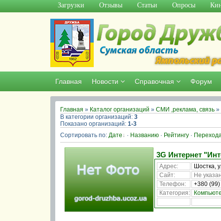
Загрузки
Отзывы
Статьи
Опросы
Кин
Главная
Новости
Справочная
Форум
Главная
»
Каталог организаций
»
СМИ ,реклама, связь
» 
В категории организаций
:
3
Показано организаций
:
1-3
Сортировать по
:
Дате
·
Названию
·
Рейтингу
·
Переход
3G Интернет "Инт
Адрес:
Шостка, у
Сайт:
Не указан
Телефон:
+380 (99)
Категория:
Компьюте