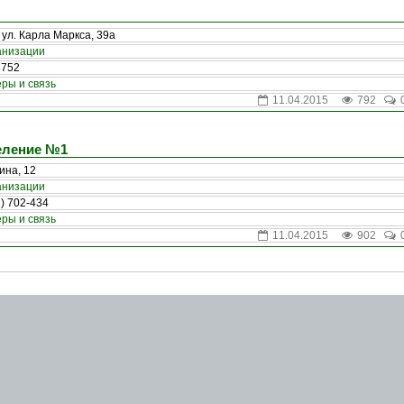
, ул. Карла Маркса, 39а
анизации
3752
ры и связь
11.04.2015
792
еление №1
ина, 12
анизации
) 702-434
ры и связь
11.04.2015
902