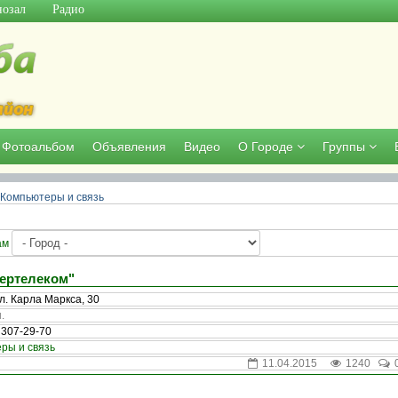
озал
Радио
Фотоальбом
Объявления
Видео
О Городе
Группы
Компьютеры и связь
ам
ертелеком"
л. Карла Маркса, 30
.
 307-29-70
ры и связь
11.04.2015
1240