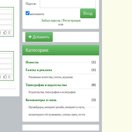
Пароль:
запомнить
Забыл пароль
|
Регистрация
или
0
0
Добавить
Категории:
Новости
[1]
Газеты и реклама
[1]
0
0
Рекламные агентства, газеты, журналы
Типография и издательства
[0]
Издательства, типография и полиграфия
Компьютеры и связь
[3]
Провайдеры, интернет дизайн, интернет услуги,
копьютерное обслуживание, салоны связи, почта