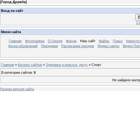
[
Город Дружба
]
Вход на сайт
В
Ст
Меню сайта
Главная
Фотографии
О Городе
Форум
Наш сайт
Файлы
Поиск
Новости
Доска объявлений
Праздники
Расписание поездов
Яндекс карты
Видео Пор
Главная
»
Каталог сайтов
»
Здоровье и красота, досуг
» Спорт
В категории сайтов
:
0
Не найдено мате
Полная версия сайта