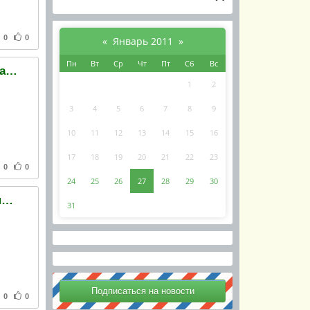
0
0
«
Январь 2011
»
Пн
Вт
Ср
Чт
Пт
Сб
Вс
Милиция обвинила члена ВО Свобода в незаконном хранении оружия
1
2
3
4
5
6
7
8
9
10
11
12
13
14
15
16
17
18
19
20
21
22
23
0
0
24
25
26
27
28
29
30
Киев отвергает обвинения Москвы относительно мореплавания в Азовском и Черном морях
31
0
0