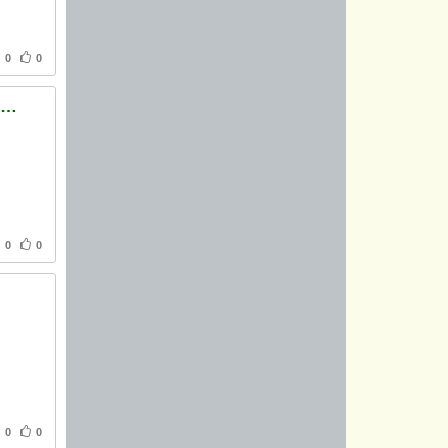
0
0
Люда, выйди в люди: Под АП прошел митинг в поддержку жены Януковича
0
0
0
0