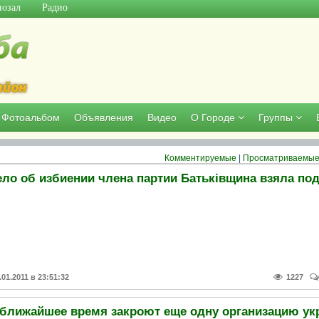
озал
Радио
Фотоальбом
Объявления
Видео
О Городе
Группы
Комментируемые
|
Просматриваемы
.01.2011 в 23:51:32
1227