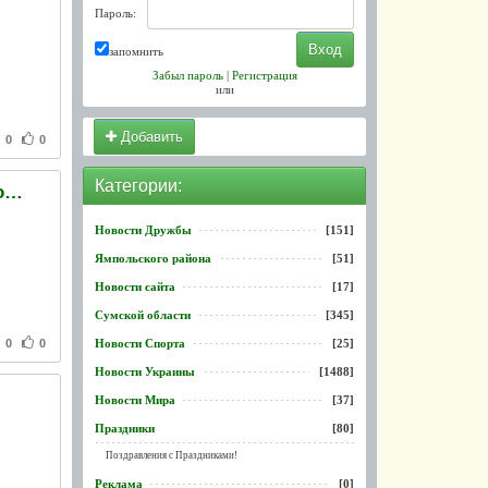
Пароль:
запомнить
Забыл пароль
|
Регистрация
или
Добавить
0
0
Категории:
Уволенному за "телячью мову" одесситу помогут трудоустроиться
Новости Дружбы
[151]
Ямпольского района
[51]
Новости сайта
[17]
Сумской области
[345]
0
0
Новости Спорта
[25]
Новости Украины
[1488]
Новости Мира
[37]
Праздники
[80]
Поздравления с Праздниками!
Реклама
[0]