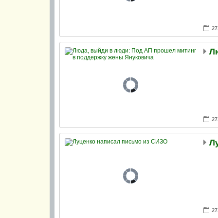
27
27
Л
27