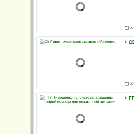
27
С
27