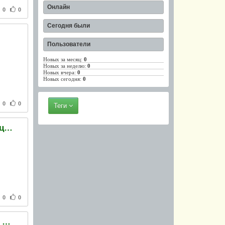
Онлайн
0
0
Сегодня были
Пользователи
Новых за месяц:
0
Новых за неделю:
0
Новых вчера:
0
Новых сегодня:
0
0
0
Теги
В Турции демонстрантам разрешили забрасывать полицейских яйцами
0
0
В Шоколадном домике в Киеве отметят день рождения Моцарта