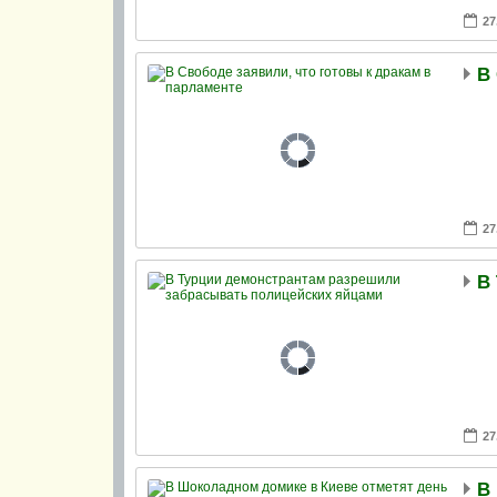
27
В
27
27