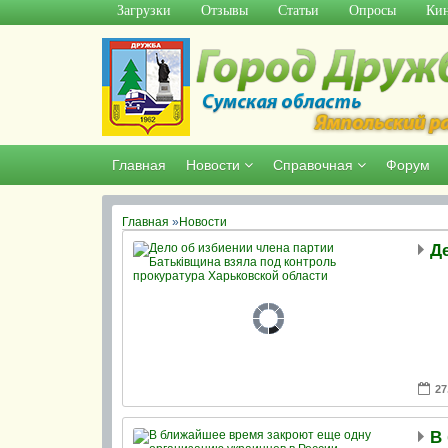
Загрузки
Отзывы
Статьи
Опросы
Кин
Главная
Новости
Справочная
Форум
Главная
»
Новости
27