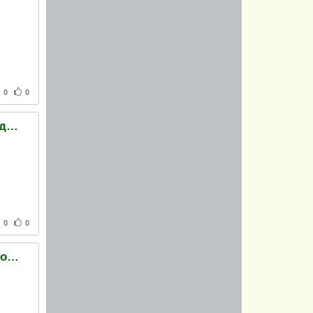
0
0
Колесниченко о видео с одесским гаишником: Я не увидел оскорбления украинского языка
0
0
Генпрокуратура не собирается арестовывать Тимошенко: Она пока ничего не нарушает