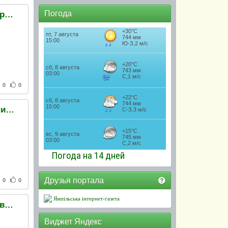
Погода
На украино-словацкой границе образовались очереди грузовиков
0
0
Львовский горсовет требует отставки Табачника: У министра-украинофоба есть план
Погода на 14 дней
Друзья портала
0
0
Ямпільська інтернет-газета
Правоохранители составили фоторобот человека, взорвавшего памятник Сталину в Запорожье
Виджет Яндекс