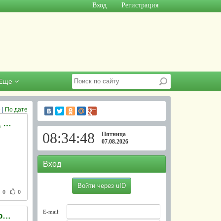
Вход
Регистрация
Еще
е
|
По дате
Дело об избиении члена партии Батьківщина взяла под контроль прокуратура Харьковской области
08:34:49
Пятница
07.08.2026
Вход
Войти через uID
0
0
E-mail:
В ближайшее время закроют еще одну организацию украинцев в России