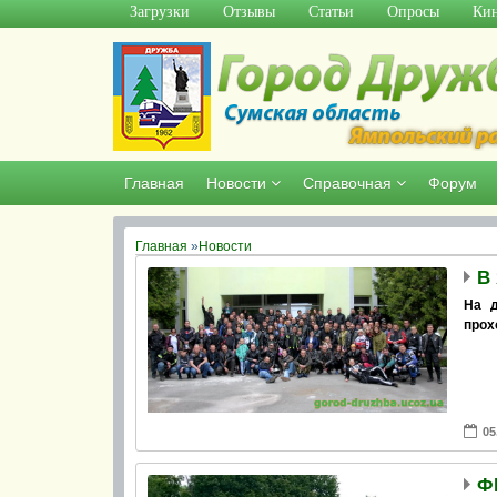
Загрузки
Отзывы
Статьи
Опросы
Кин
Главная
Новости
Справочная
Форум
Главная
»
Новости
В
На д
прох
05
ФК