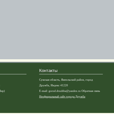
Контакты
Сумская область, Ямпольский район, город
и
Дружба, Индекс 41220
Мир)
E-mail:
gorod.druzhba@yandex.ru
Обратная связь
Неофициальный сайт города Дружба