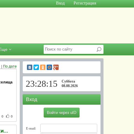
Вход
Регистрация
Еще
е
|
По дате
23:28:15
Суббота
селища
08.08.2026
Вход
Войти через uID
0
0
E-mail:
и...