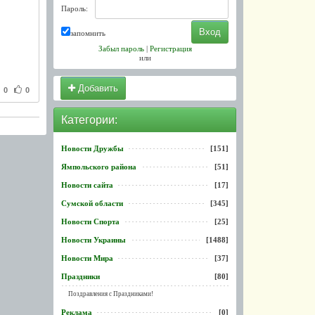
Пароль:
запомнить
Забыл пароль
|
Регистрация
или
Добавить
0
0
Категории:
Новости Дружбы
[151]
Ямпольского района
[51]
Новости сайта
[17]
Сумской области
[345]
Новости Спорта
[25]
Новости Украины
[1488]
Новости Мира
[37]
Праздники
[80]
Поздравления с Праздниками!
Реклама
[0]