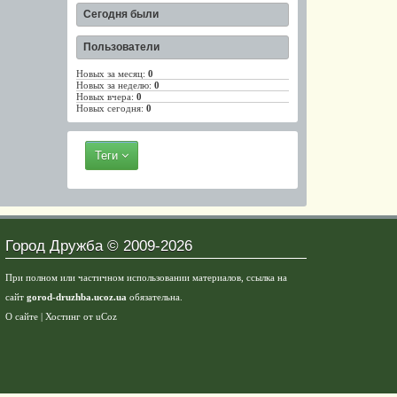
Сегодня были
Пользователи
Новых за месяц:
0
Новых за неделю:
0
Новых вчера:
0
Новых сегодня:
0
Теги
Город Дружба © 2009-2026
При полном или частичном использовании материалов, ссылка на
сайт
gorod-druzhba.ucoz.ua
обязательна.
О сайте
|
Хостинг от
uCoz