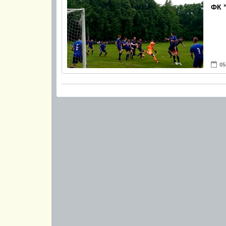
ФК "
05