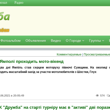
озал
Радио
Фотоальбом
Объявления
Видео
О Городе
Группы
Комментируемые
|
Просматриваемы
 Ямполі проходить мото-вікенд
ва дні Ямпіль став серцем моторуху півночі Сумщини. На околиці 
одить масштабний захід за участю мотолюбителів з Шостки, Глух
.06.2021 в 20:05:49
574
 "Дружба" на старті турніру має в "активі" дві поразк