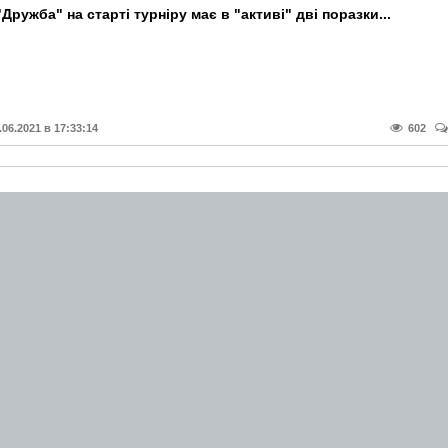
Дружба" на старті турніру має в "активі" дві поразки...
.06.2021 в 17:33:14
602