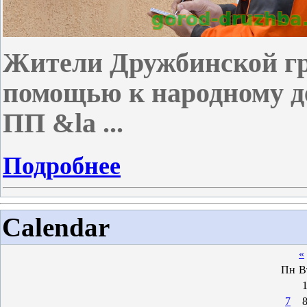
Жители Дружбинской гр
помощью к народному д
ПП &la
...
Подробнее
Calendar
«
Пн
В
7