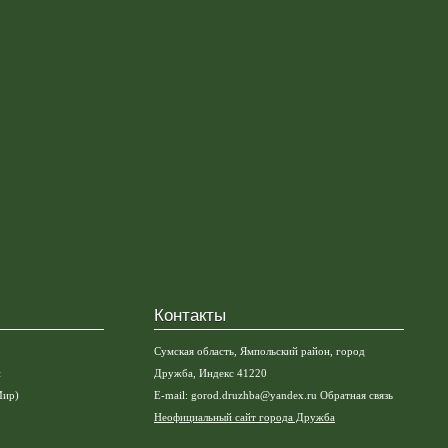
Контакты
Сумская область, Ямпольский район, город
и
Дружба, Индекс 41220
Мир)
E-mail:
gorod.druzhba@yandex.ru
Обратная связь
Неофициальный сайт города Дружба