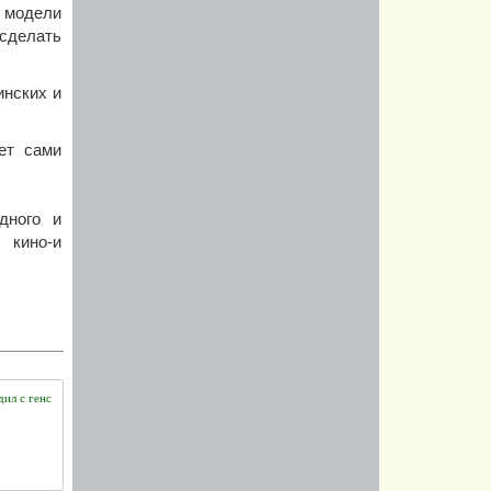
и модели
сделать
инских и
ет сами
дного и
 кино-и