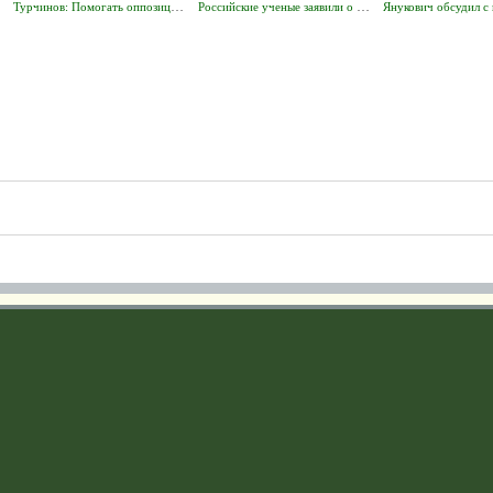
Турчинов: Помогать оппозиции опасно для бизнесменов
Российские ученые заявили о создании ядерных боеголовок, неуязвимых для любой ПРО