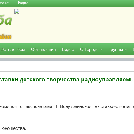
озал
Радио
Фотоальбом
Объявления
Видео
О Городе
Группы
ыставки детского творчества радиоуправляем
омился с экспонатами I Всеукраинской выставки-отчета д
и юношества.