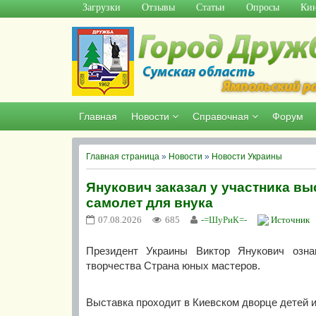
Загрузки
Отзывы
Статьи
Опросы
Кин
Главная
Новости
Справочная
Форум
Главная страница
»
Новости
»
Новости Украины
Янукович заказал у участника в
самолет для внука
07.08.2026
685
-=ШуРиК=-
Источник
Президент Украины Виктор Янукович ознак
творчества Страна юных мастеров.
Выставка проходит в Киевском дворце детей 