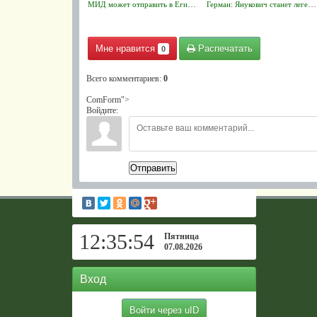
МИД может отправить в Египет еще один самолет для эвакуации украинцев
Герман: Янукович станет легендой для будущих поколений
Мне нравится
Распечатать
0
Всего комментариев
:
0
ComForm">
Войдите:
Отправить
12:35:55
Пятница
07.08.2026
Вход
Войти через uID