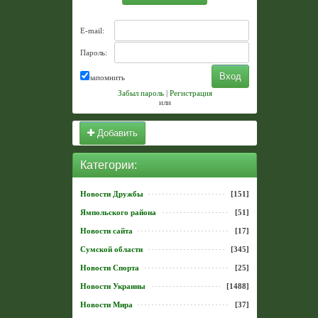
E-mail:
Пароль:
запомнить
Забыл пароль
|
Регистрация
или
Добавить
Категории:
Новости Дружбы
[151]
Ямпольского района
[51]
Новости сайта
[17]
Сумской области
[345]
Новости Спорта
[25]
Новости Украины
[1488]
Новости Мира
[37]