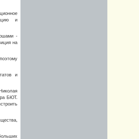
ционное
ицию и
ршами -
зиция на
 поэтому
татов и
 Николая
ера БЮТ.
ыстроить
бщества,
больших