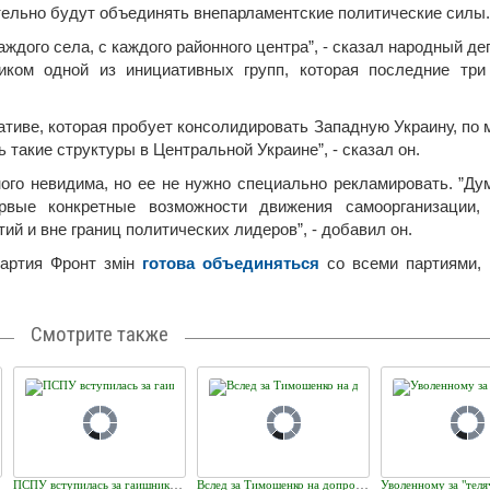
тельно будут объединять внепарламентские политические силы.
ждого села, с каждого районного центра”, - сказал народный де
иком одной из инициативных групп, которая последние три
тиве, которая пробует консолидировать Западную Украину, по
ь такие структуры в Центральной Украине”, - сказал он.
ного невидима, но ее не нужно специально рекламировать. ”Ду
рвые конкретные возможности движения самоорганизации, 
ий и вне границ политических лидеров”, - добавил он.
артия Фронт змін
готова объединяться
со всеми партиями, 
Смотрите также
ПСПУ вступилась за гаишника, назвавшего украинский язык "телячьим"
Вслед за Тимошенко на допрос в Генпрокуратуру привезли Корнийчука