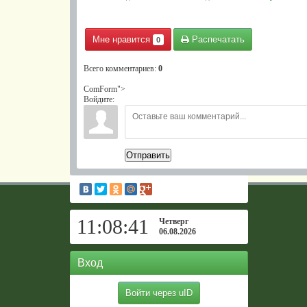
Мне нравится
Распечатать
0
Всего комментариев
:
0
ComForm">
Войдите:
Отправить
11:08:42
Четверг
06.08.2026
Вход
Войти через uID