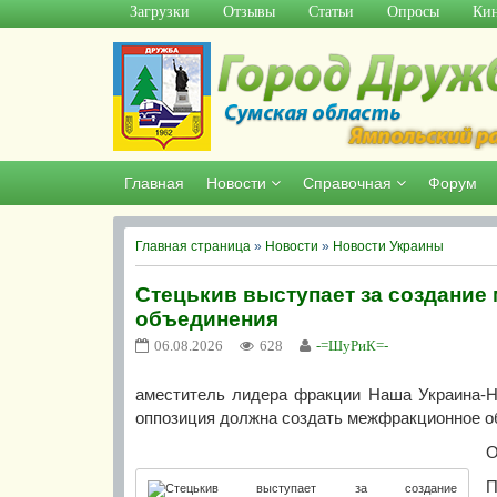
Загрузки
Отзывы
Статьи
Опросы
Кин
Главная
Новости
Справочная
Форум
Главная страница
»
Новости
»
Новости Украины
Стецькив выступает за создание
объединения
06.08.2026
628
-=ШуРиК=-
аместитель лидера фракции Наша Украина-На
оппозиция должна создать межфракционное о
О
П