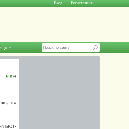
Вход
Регистрация
Еще
14:37:08
ает, что
ция БЮТ-