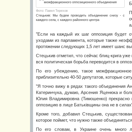
Б
Фото: Павел Терехов
П
Стецькив: Мы будем проводить объединение снизу - с
о
каждого села, с каждого районного центра
а
”Если на каждый их шаг оппозиция будет о
уходами из парламента, которые также неэффе
протяжении следующих 1,5 лет имеет шанс выи
Стецькив отметил, что сейчас блиц-крига уже
вся политическая борьба переводится в оппо
По его убеждению, такое межфракционное
приблизительно 40-50 депутатов, которые сит
”Я точно вижу в рядах такого объединения А
Катеринчука, думаю, Арсения Яценюка и бол
Юлия Владимировна (Тимошенко) прекрасно п
оппозицию в лице Батьківщины она не в силах”,
Кроме того, добавил Стецькив, существова
которое поймет, что нужно также объединяться
По его словам, в Украине очень много 