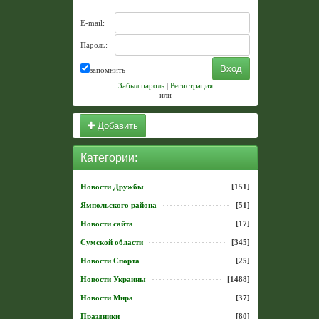
E-mail:
Пароль:
запомнить
Забыл пароль
|
Регистрация
или
Добавить
Категории:
Новости Дружбы
[151]
Ямпольского района
[51]
Новости сайта
[17]
Сумской области
[345]
Новости Спорта
[25]
Новости Украины
[1488]
Новости Мира
[37]
Праздники
[80]