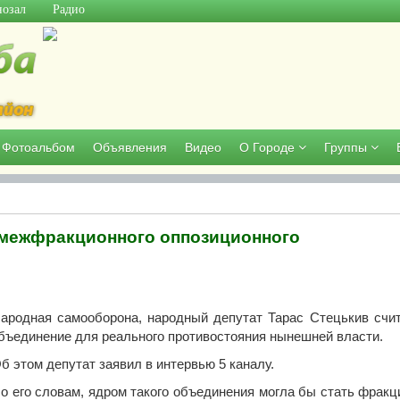
озал
Радио
Фотоальбом
Объявления
Видео
О Городе
Группы
 межфракционного оппозиционного
родная самооборона, народный депутат Тарас Стецькив счит
бъединение для реального противостояния нынешней власти.
б этом депутат заявил в интервью 5 каналу.
о его словам, ядром такого объединения могла бы стать фрак