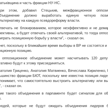
атьківщина и часть фракции НУ-НС.
ри этом, добавил Стецькив, межфракционное оппози
бъединение должно выработать единую четкую поз
льтернативу на каждую псевдореформу власти.
твечать не блокированием, которое неэффективно и не дема
ктивны, а будет отвечать своей альтернативой, то тогда оппо
грать позиционную борьбу у власти”, - сказал он.
 нет, поскольку в ближайшее время выборы в ВР не состоятся и
зиционную позицию.
 оппозиционное объединение может насчитывать 120 депу
уативно будут к этому присоединяться.
натолия Гриценко, Анатолия Матвиенко, Вячеслава Кириленко,
ьшинство фракции БЮТ, поскольку мне известна позиция лид
онимает, что самостоятельно выстроить альтернативу или в
 - сказал он.
ние такого объединения в парламенте будет сигналом для о
.
людей, которые не будут ожидать объединения лидеров 