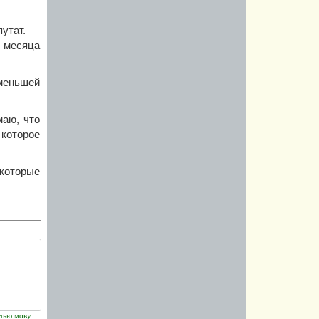
путат.
 месяца
 меньшей
маю, что
которое
которые
Уволенному за "телячью мову" одесситу помогут трудоустроиться