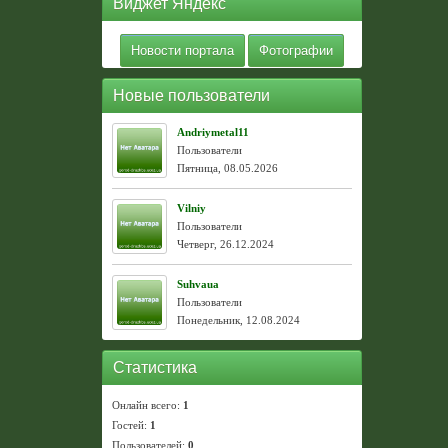
Виджет Яндекс
Новости портала
Фотографии
Новые пользователи
Andriymetal11
Пользователи
Пятница, 08.05.2026
Vilniy
Пользователи
Четверг, 26.12.2024
Suhvaua
Пользователи
Понедельник, 12.08.2024
Статистика
Онлайн всего:
1
Гостей:
1
Пользователей:
0