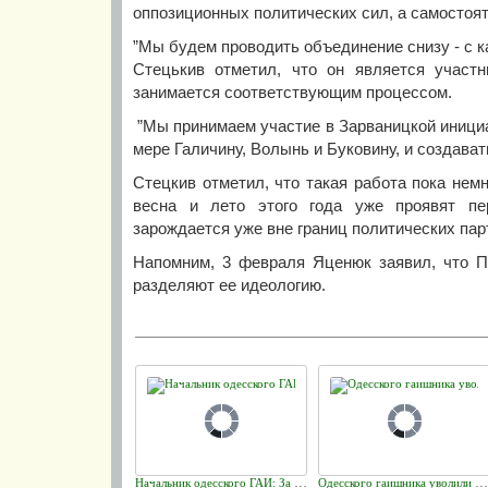
оппозиционных политических сил, а самостоя
”Мы будем проводить объединение снизу - с ка
Стецькив отметил, что он является участн
занимается соответствующим процессом.
”Мы принимаем участие в Зарваницкой инициа
мере Галичину, Волынь и Буковину, и создават
Стецкив отметил, что такая работа пока нем
весна и лето этого года уже проявят пе
зарождается уже вне границ политических парт
Напомним, 3 февраля Яценюк заявил, что П
разделяют ее идеологию.
Начальник одесского ГАИ: За неуважение к госязыку инспектор Швец может быть уволен
Одесского гаишника уволили за "телячий язык"