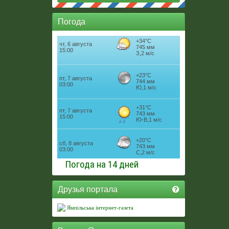
Погода
Погода на 14 дней
Друзья портала
Ямпільська інтернет-газета