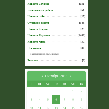
Новости Дружбы
[151]
Ямпольского района
[51]
Новости сайта
[17]
Сумской области
[345]
Новости Спорта
[25]
Новости Украины
[1488]
Новости Мира
[37]
Праздники
[80]
Поздравления с Праздниками!
Реклама
[0]
«
Октябрь 2011
»
Пн
Вт
Ср
Чт
Пт
Сб
Вс
1
2
3
4
5
6
7
8
9
10
11
12
13
14
15
16