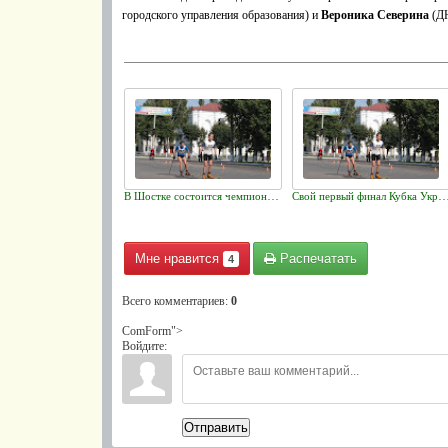
городского управления образования) и
Вероника Северина
(ДЮ
В Шостке состоится чемпионат Украины по авторалли
Свой первый финал Кубка Украины по спортивной аэробике Сумщина пр
Мне нравится
Распечатать
4
Всего комментариев
:
0
ComForm">
Войдите:
Отправить