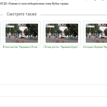
СШ «Химик») стали победителями этапа Кубка страны.
Смотрите также
иняла достойно
В посольство Украины в Египте по поводу эвакуации обратились 50 украинцев
«Точка роста» Украины будет в Шостке