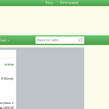
Вход
Регистрация
Еще
07:55:36
. В Шостку
ыступили в
ик
(ДЮСШ