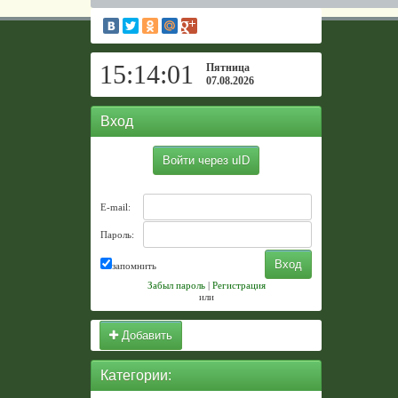
15:14:02
Пятница
07.08.2026
Вход
Войти через uID
E-mail:
Пароль:
запомнить
Забыл пароль
|
Регистрация
или
Добавить
Категории: