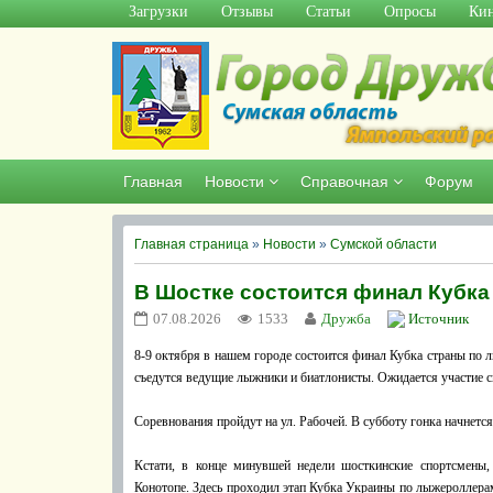
Загрузки
Отзывы
Статьи
Опросы
Кин
Главная
Новости
Справочная
Форум
Главная страница
»
Новости
»
Сумской области
В Шостке состоится финал Кубк
07.08.2026
1533
Дружба
Источник
8-9 октября в нашем городе состоится финал Кубка страны по
съедутся ведущие лыжники и биатлонисты. Ожидается участие с
Соревнования пройдут на ул. Рабочей. В субботу гонка начнется в
Кстати, в конце минувшей недели шосткинские спортсмен
Конотопе. Здесь проходил этап Кубка Украины по лыжероллера