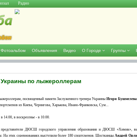
озал
Радио
Фотоальбом
Объявления
Видео
О Городе
Группы
а Украины по лыжероллерам
 лыжероллерам, посвященный памяти Заслуженного тренера Украины
Игоря Бушмелева
портсменов из Киева, Чернигова, Харькова, Ивано-Франковска, Сум...
 14.00, в воскресенье - в 10.00.
ы, представители ДЮСШ городского управления образования и ДЮСШ «Химик», в
м. На этих соревнованиях выступили более 180 спортсменов. Шосткинцы
Андрей Орл