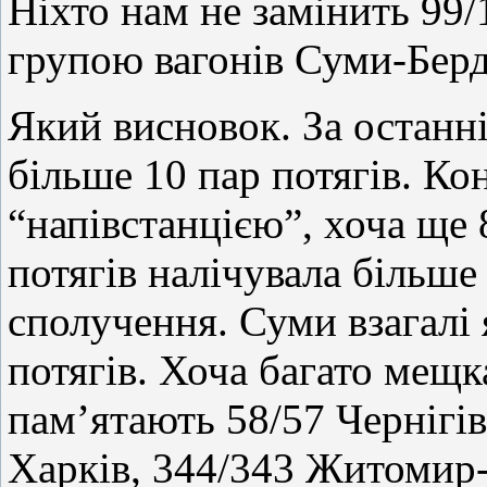
Ніхто нам не замінить 99/
групою вагонів Суми-Берд
Який висновок. За останн
більше 10 пар потягів. Ко
“напівстанцією”, хоча ще 
потягів налічувала більше 
сполучення. Суми взагалі 
потягів. Хоча багато мещ
пам’ятають 58/57 Чернігів
Харків, 344/343 Житомир-