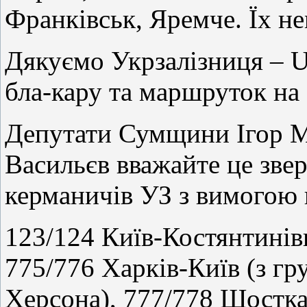
Франківськ, Яремче. Їх не
Дякуємо Укрзалізниця – Uk
бла-кару та маршруток на
Депутати Сумщини Ігор М
Васильєв вважайте це зве
керманичів УЗ з вимогою 
123/124 Київ-Костянтинів
775/776 Харків-Київ (з гр
Херсона), 777/778 Шостка