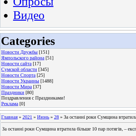
Опросы
Видео
Categories
Новости Дружбы
[151]
Ямпольского района
[51]
Новости сайта
[17]
Сумской области
[345]
Новости Спорта
[25]
Новости Украины
[1488]
Новости Мира
[37]
Праздники
[80]
Поздравления с Праздниками!
Реклама
[0]
Главная
»
2021
»
Июнь
»
28
» За останні роки Сумщина втратила 
За останні роки Сумщина втратила більше 10 пар потягів, – екс