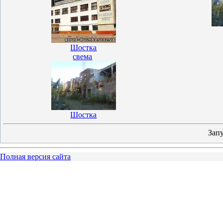
Шостка
свема
Шостка
Полная версия сайта