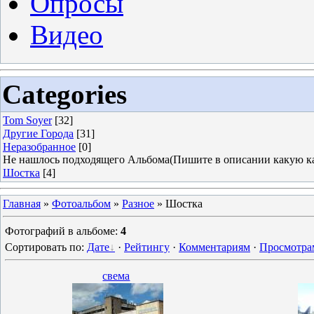
Опросы
Видео
Categories
Tom Soyer
[32]
Другие Города
[31]
Неразобранное
[0]
Не нашлось подходящего Альбома(Пишите в описании какую ка
Шостка
[4]
Главная
»
Фотоальбом
»
Разное
» Шостка
Фотографий в альбоме
:
4
Сортировать по
:
Дате
·
Рейтингу
·
Комментариям
·
Просмотра
свема