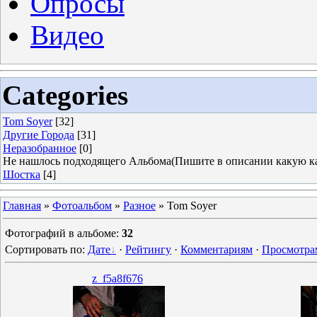
Опросы
Видео
Categories
Tom Soyer
[32]
Другие Города
[31]
Неразобранное
[0]
Не нашлось подходящего Альбома(Пишите в описании какую ка
Шостка
[4]
Главная
»
Фотоальбом
»
Разное
» Tom Soyer
Фотографий в альбоме
:
32
Сортировать по
:
Дате
·
Рейтингу
·
Комментариям
·
Просмотра
z_f5a8f676