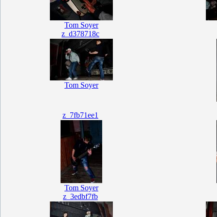
Tom Soyer
z_d378718c
Tom Soyer
z_7fb71ee1
Tom Soyer
z_3edbf7fb