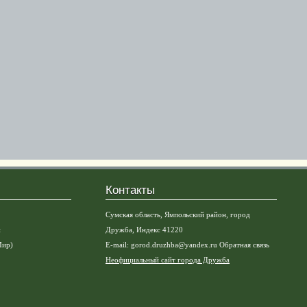
Контакты
Сумская область, Ямпольский район, город
и
Дружба, Индекс 41220
Мир)
E-mail:
gorod.druzhba@yandex.ru
Обратная связь
Неофициальный сайт города Дружба