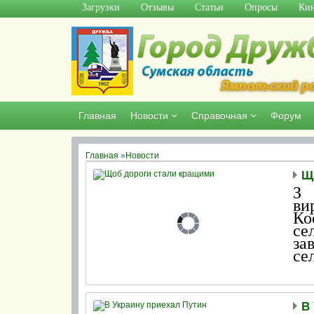
Загрузки
Отзывы
Статьи
Опросы
Кин
Главная
Новости
Справочная
Форум
Главная
»
Новости
Щ
З 
ви
Ко
се
за
се
12
В