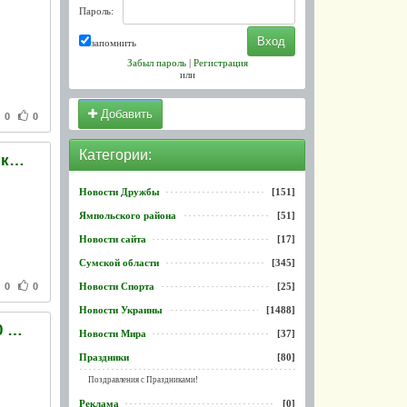
Пароль:
запомнить
Забыл пароль
|
Регистрация
или
Добавить
0
0
Категории:
Пасажир потягу Кременчук-Москва намагався провезти канабіс у пакетах з-під соку
Новости Дружбы
[151]
Ямпольского района
[51]
Новости сайта
[17]
Сумской области
[345]
0
0
Новости Спорта
[25]
Новости Украины
[1488]
Опасную зону вокруг "Фукусимы" расширили еще на 10 километров
Новости Мира
[37]
Праздники
[80]
Поздравления с Праздниками!
Реклама
[0]