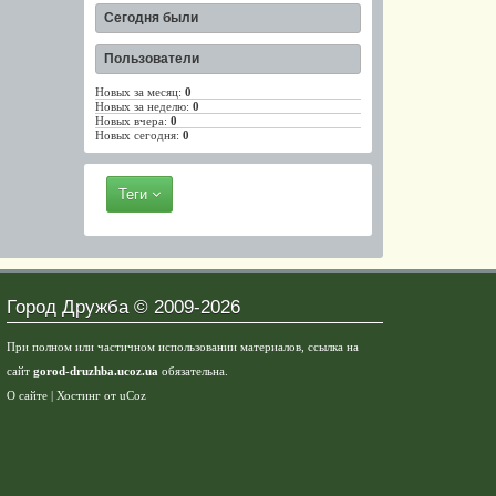
Сегодня были
Пользователи
Новых за месяц:
0
Новых за неделю:
0
Новых вчера:
0
Новых сегодня:
0
Теги
Город Дружба © 2009-2026
При полном или частичном использовании материалов, ссылка на
сайт
gorod-druzhba.ucoz.ua
обязательна.
О сайте
|
Хостинг от
uCoz