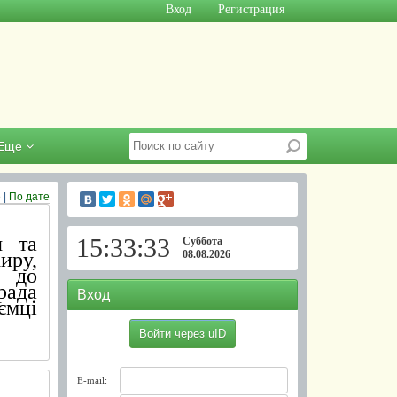
Вход
Регистрация
Еще
е
|
По дате
я та
15:33:33
Суббота
иру,
08.08.2026
и до
рада
Вход
ємці
Войти через uID
0
0
E-mail: