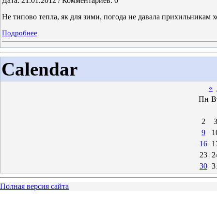
Дата: 21.01.2012 / Комментариев: 0
Не типово тепла, як для зими, погода не давала прихильникам
Подробнее
Calendar
«
Пн
В
2
9
1
16
1
23
2
30
3
Полная версия сайта