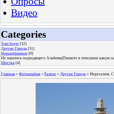
Опросы
Видео
Categories
Tom Soyer
[32]
Другие Города
[31]
Неразобранное
[0]
Не нашлось подходящего Альбома(Пишите в описании какую ка
Шостка
[4]
Главная
»
Фотоальбом
»
Разное
»
Другие Города
» Иерусалим. С