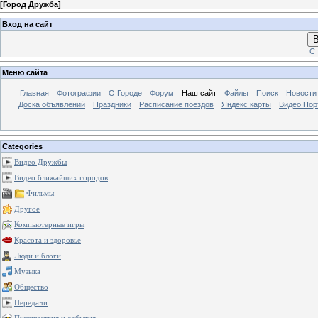
[
Город Дружба
]
Вход на сайт
В
Ст
Меню сайта
Главная
Фотографии
О Городе
Форум
Наш сайт
Файлы
Поиск
Новости
Доска объявлений
Праздники
Расписание поездов
Яндекс карты
Видео Пор
Categories
Видео Дружбы
Видео ближайших городов
Фильмы
Другое
Компьютерные игры
Красота и здоровье
Люди и блоги
Музыка
Общество
Передачи