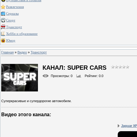
Путешествия и события
Развлечения
Сериалы
Спорт
Транспорт
Хобби и образование
Юмор
Главная
»
Видео
»
Транспорт
КАНАЛ: SUPER CARS
Просмотры
: 0
Рейтинг
: 0.0
Суперкрасивые и супердорогие автомобили.
Видео этого канала
:
Jaguar XF