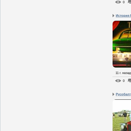
0
История 
11 г. назад
0
Русобалт