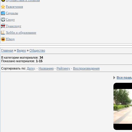
Путешествия и события
Развлечения
Сериалы
Спорт
Транспорт
Хобби и образование
Юмор
Главная
»
Видео
»
Общество
В категории материалов
:
34
Показано материалов
:
1-15
Сортировать по
:
Дате
↓
·
Названию
·
Рейтингу
·
Воспроизведения
Вся прав