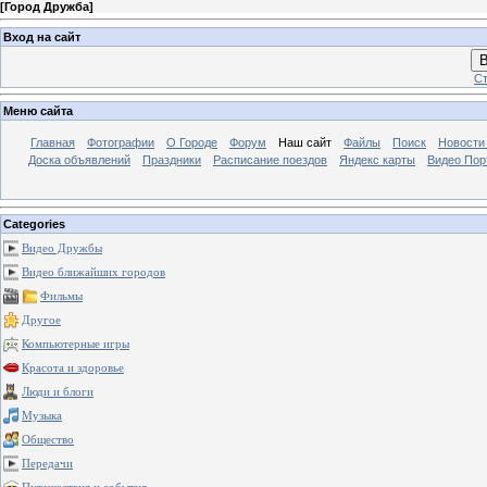
[
Город Дружба
]
Вход на сайт
В
Ст
Меню сайта
Главная
Фотографии
О Городе
Форум
Наш сайт
Файлы
Поиск
Новости
Доска объявлений
Праздники
Расписание поездов
Яндекс карты
Видео Пор
Categories
Видео Дружбы
Видео ближайших городов
Фильмы
Другое
Компьютерные игры
Красота и здоровье
Люди и блоги
Музыка
Общество
Передачи