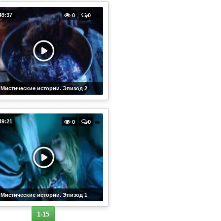
49:37
0
0
Мистические истории. Эпизод 2
49:21
0
0
Мистические истории. Эпизод 1
1-15