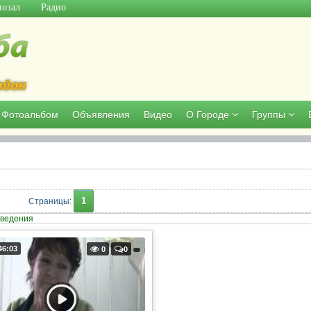
озал
Радио
Фотоальбом
Объявления
Видео
О Городе
Группы
1
Страницы
:
ведения
46:03
0
0