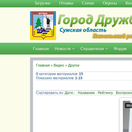
Загрузки
Отзывы
Статьи
Опросы
Кин
Главная
Новости
Справочная
Форум
Главная
»
Видео
»
Другое
В категории материалов
:
15
Показано материалов
:
1-15
Сортировать по
:
Дате
↓
·
Названию
·
Рейтингу
·
Воспроиз
00: