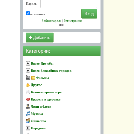
Пароль:
запомнить
Забыл пароль
|
Регистрация
или
Добавить
Категории:
Видео Дружбы
Видео ближайших городов
Фильмы
Другое
Компьютерные игры
Красота и здоровье
Люди и блоги
Музыка
Общество
Передачи