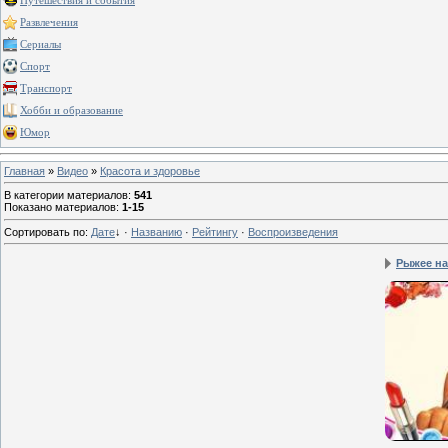
Путешествия и события
Развлечения
Сериалы
Спорт
Транспорт
Хобби и образование
Юмор
Главная
»
Видео
»
Красота и здоровье
В категории материалов
:
541
Показано материалов
:
1-15
Сортировать по
:
Дате
↓
·
Названию
·
Рейтингу
·
Воспроизведения
Рыжее на