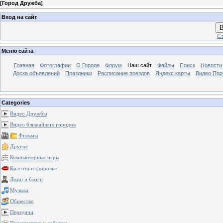
[
Город Дружба
]
Вход на сайт
В
Ст
Меню сайта
Главная
Фотографии
О Городе
Форум
Наш сайт
Файлы
Поиск
Новости
Доска объявлений
Праздники
Расписание поездов
Яндекс карты
Видео Пор
Categories
Видео Дружбы
Видео ближайших городов
Фильмы
Другое
Компьютерные игры
Красота и здоровье
Люди и блоги
Музыка
Общество
Передачи