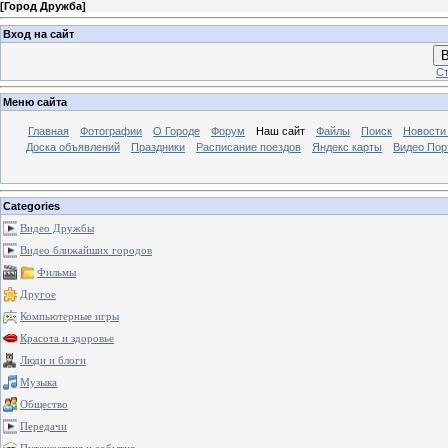
[
Город Дружба
]
Вход на сайт
В
Ст
Меню сайта
Главная
Фотографии
О Городе
Форум
Наш сайт
Файлы
Поиск
Новости
Доска объявлений
Праздники
Расписание поездов
Яндекс карты
Видео Пор
Categories
Видео Дружбы
Видео ближайших городов
Фильмы
Другое
Компьютерные игры
Красота и здоровье
Люди и блоги
Музыка
Общество
Передачи