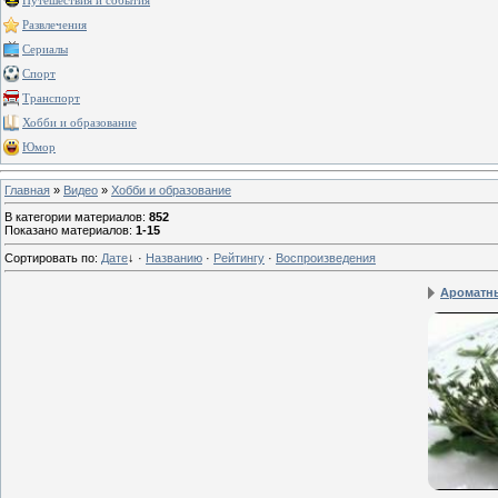
Путешествия и события
Развлечения
Сериалы
Спорт
Транспорт
Хобби и образование
Юмор
Главная
»
Видео
»
Хобби и образование
В категории материалов
:
852
Показано материалов
:
1-15
Сортировать по
:
Дате
↓
·
Названию
·
Рейтингу
·
Воспроизведения
Ароматн