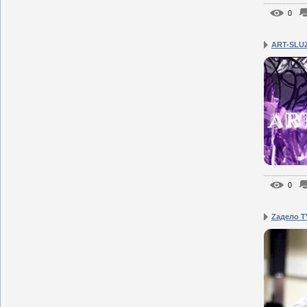
0
ART-SLU
0
Zадело T