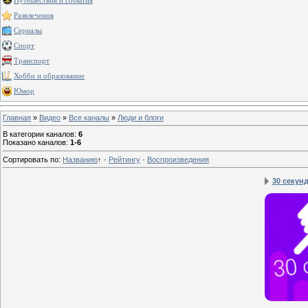
Путешествия и события
Развлечения
Сериалы
Спорт
Транспорт
Хобби и образование
Юмор
Главная
»
Видео
»
Все каналы
»
Люди и блоги
В категории каналов
:
6
Показано каналов
:
1-6
Сортировать по
:
Названию
↑
·
Рейтингу
·
Воспроизведения
30 секунд 