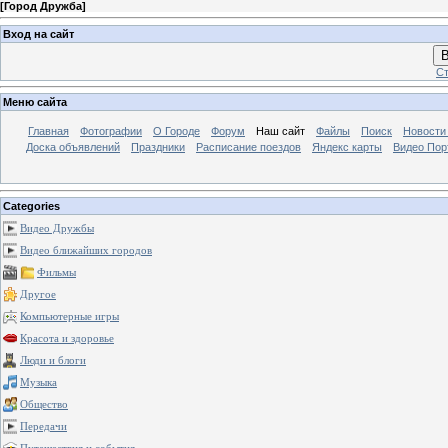
[
Город Дружба
]
Вход на сайт
В
Ст
Меню сайта
Главная
Фотографии
О Городе
Форум
Наш сайт
Файлы
Поиск
Новости
Доска объявлений
Праздники
Расписание поездов
Яндекс карты
Видео Пор
Categories
Видео Дружбы
Видео ближайших городов
Фильмы
Другое
Компьютерные игры
Красота и здоровье
Люди и блоги
Музыка
Общество
Передачи