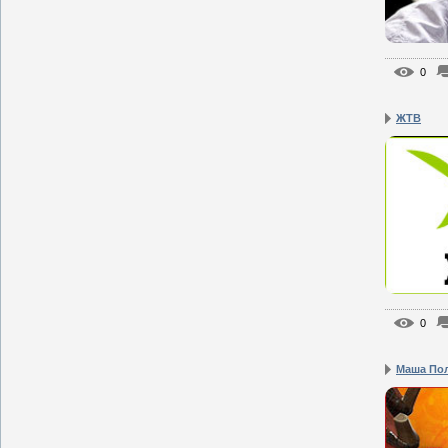
0
ЖТВ
0
Маша По